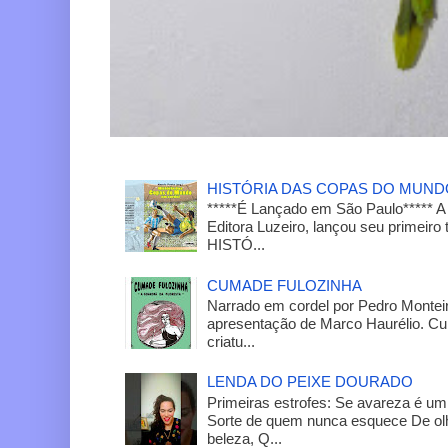
HISTÓRIA DAS COPAS DO MUN
*****É Lançado em São Paulo***** A
Editora Luzeiro, lançou seu primeiro 
HISTÓ...
CUMADE FULOZINHA
Narrado em cordel por Pedro Monteir
apresentação de Marco Haurélio. C
criatu...
LENDA DO PEIXE DOURADO
Primeiras estrofes: Se avareza é um
Sorte de quem nunca esquece De olh
beleza, Q...