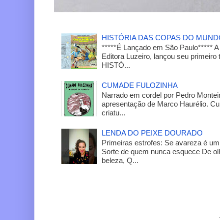
HISTÓRIA DAS COPAS DO MUN
*****É Lançado em São Paulo***** A
Editora Luzeiro, lançou seu primeiro 
HISTÓ...
CUMADE FULOZINHA
Narrado em cordel por Pedro Monteir
apresentação de Marco Haurélio. C
criatu...
LENDA DO PEIXE DOURADO
Primeiras estrofes: Se avareza é um
Sorte de quem nunca esquece De olh
beleza, Q...