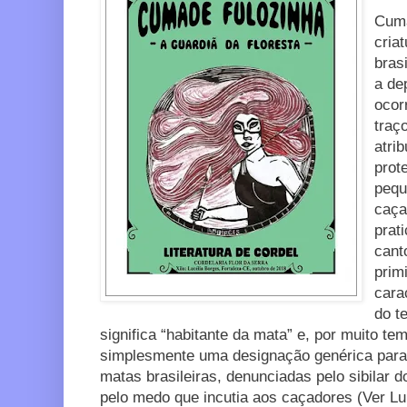
Cuma
cria
bras
a de
ocor
traç
atri
prot
pequ
caça
prat
cant
prim
cara
do t
significa “habitante da mata” e, por muito te
simplesmente uma designação genérica para
matas brasileiras, denunciadas pelo sibilar d
pelo medo que incutia aos caçadores (Ver L