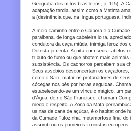
Geografia dos mitos brasileiros, p. 115). A 
adaptação tardia, assim como a Matinta amaz
a (desinência que, na língua portuguesa, indi
A meio caminho entre o Caipora e a Cumade F
paraibana, de longa cabeleira loira, aprecia
condutora da caça miúda, inimiga feroz dos 
Detesta pimenta. Açoita com seus cabelos o
tributo do fumo ou que abatem mais animais 
subsistência. Os cachorros percebem sua c
Seus assobios desconcertam os caçadores, q
como o Saci, matar os profanadores de seus
cócegas nos pés por horas seguidas. Cham
estabelecendo-se um vínculo mágico, um pa
d’Água, do rio São Francisco, chamam Comp
medo e respeito. A Zona da Mata pernambuca
usinas de cana de açúcar, é o habitat onde h
da Cumade Fulozinha, metamorfose final do i
assombrou os primeiros cronistas europeus.