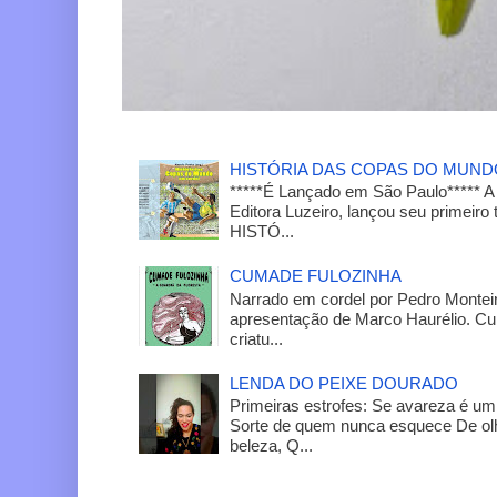
HISTÓRIA DAS COPAS DO MUN
*****É Lançado em São Paulo***** A
Editora Luzeiro, lançou seu primeiro 
HISTÓ...
CUMADE FULOZINHA
Narrado em cordel por Pedro Monteir
apresentação de Marco Haurélio. C
criatu...
LENDA DO PEIXE DOURADO
Primeiras estrofes: Se avareza é um
Sorte de quem nunca esquece De olh
beleza, Q...