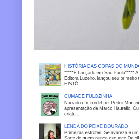
HISTÓRIA DAS COPAS DO MUN
*****É Lançado em São Paulo***** A
Editora Luzeiro, lançou seu primeiro 
HISTÓ...
CUMADE FULOZINHA
Narrado em cordel por Pedro Monteir
apresentação de Marco Haurélio. C
criatu...
LENDA DO PEIXE DOURADO
Primeiras estrofes: Se avareza é um
Sorte de quem nunca esquece De olh