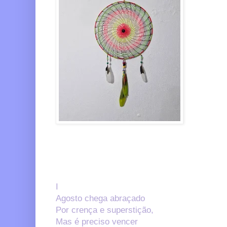
I
Agosto chega abraçado
Por crença e superstição,
Mas é preciso vencer