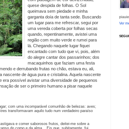
quese despida de folhas. O Sol
queimava sem piedade e minha
garganta doía de tanta sede. Buscando
piauie
um lugar para me refrescar, segui por
Ver me
uma vereda coberta por folhas secas
quando, repentinamente, avistei uma
SEGU
região com muito verde e rumei para
lá. Chegando naquele lugar fiquei
encantado com tudo que vi, pois, além
do alegre cantar dos passarinhos; dos
macaquinhos que faziam uma festa
endo e derrubando frutas no chão, estava eu, ali,
a nascente de água pura e cristalina. Aquela nascente
 era possível avistar uma diversidade de pequenos
nsação de ser o primeiro humano a pisar naquele
gar; com uma incomparável comunhão de belezas: aves;
vestres transformavam aquilo tudo num verdadeiro paraíso
astigava e comer saborosos frutos, deitei-me sobre a
nso do corpo e da alma... Eis que, subitamente, fui