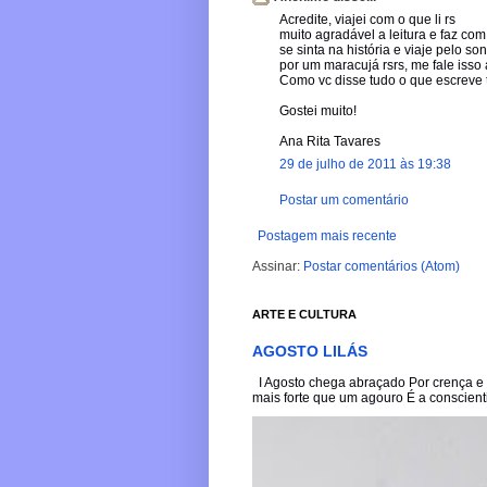
Acredite, viajei com o que li rs
muito agradável a leitura e faz co
se sinta na história e viaje pelo s
por um maracujá rsrs, me fale is
Como vc disse tudo o que escreve
Gostei muito!
Ana Rita Tavares
29 de julho de 2011 às 19:38
Postar um comentário
Postagem mais recente
Assinar:
Postar comentários (Atom)
ARTE E CULTURA
AGOSTO LILÁS
I Agosto chega abraçado Por crença e 
mais forte que um agouro É a conscienti