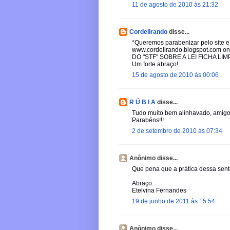
11 de agosto de 2010 às 21:32
Cordelirando
disse...
*Queremos parabenizar pelo site e 
www.cordelirando.blogspot.com ond
DO "STF" SOBRE A LEI FICHA LIM
Um forte abraço!
15 de agosto de 2010 às 00:06
R Ú B I A
disse...
Tudo muito bem alinhavado, amigo
Parabéns!!!
2 de setembro de 2010 às 07:34
Anônimo disse...
Que pena que a prática dessa sen
Abraço
Etelvina Fernandes
19 de junho de 2011 às 15:54
Anônimo disse...