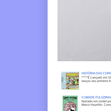
HISTÓRIA DAS COP
*****É Lançado em São
lançou seu primeiro t
CUMADE FULOZINH
Narrado em cordel po
Marco Haurélio. Cumad