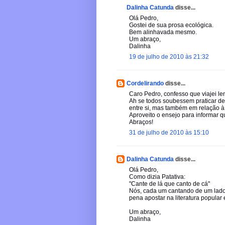
Dalinha Catunda
disse...
Olá Pedro,
Gostei de sua prosa ecológica.
Bem alinhavada mesmo.
Um abraço,
Dalinha
19 de julho de 2010 às 21:32
Cordelirando
disse...
Caro Pedro, confesso que viajei len
Ah se todos soubessem praticar de
entre si, mas também em relação à 
Aproveito o ensejo para informar q
Abraços!
31 de julho de 2010 às 15:10
Dalinha Catunda
disse...
Olá Pedro,
Como dizia Patativa:
"Cante de lá que canto de cá"
Nós, cada um cantando de um lado 
pena apostar na literatura popula
Um abraço,
Dalinha