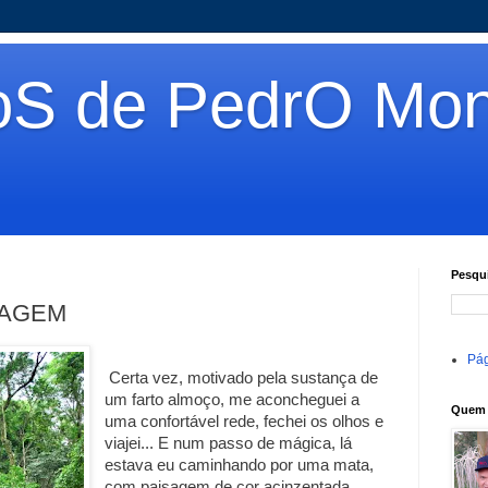
oS de PedrO Mon
Pesqui
RAGEM
Pág
Certa vez, motivado pela sustança de
um farto almoço, me aconcheguei a
Quem 
uma confortável rede, fechei os olhos e
viajei... E num passo de mágica, lá
estava eu caminhando por uma mata,
com paisagem de cor acinzentada,