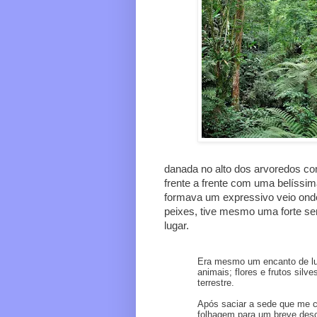
danada no alto dos arvoredos com
frente a frente com uma belíssim
formava um expressivo veio onde
peixes, tive mesmo uma forte se
lugar.
Era mesmo um encanto de lu
animais; flores e frutos sil
terrestre.
Após saciar a sede que me c
folhagem para um breve desca