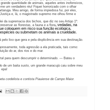
grande quantidade de animais, aqueles antes inofensivos,
-me um verdadeiro réu! Fiquei horrorizado com o olhar
rtaruga. Meu amigo, de forma impiedosa fui, por eles,
Justiça e, lá, o magistrado supremo me olhou firme e
ei da supremacia dos bichos, que diz no seu Artigo 1º:
, vedadas, na
eservar as florestas, a fauna e a flora
 que coloquem em risco sua função ecológica,
 espécies ou submetam os animais a crueldade.
pelo lixo que gera e pela displicência em sua destinação.
igorosamente, toda agressão a ela praticada, tais como:
uição do ar, dos rios e do mar.
tal para quem descumprir o determinado. — Bateu o
o de um baita susto, um grande maracujá caiu sobre meu
… epa!
ta cordelista e contista Piauiense de Campo Maior.