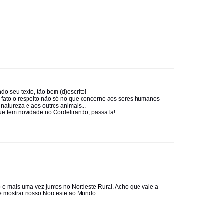
do seu texto, tão bem (d)escrito!
 fato o respeito não só no que concerne aos seres humanos
natureza e aos outros animais...
ue tem novidade no Cordelirando, passa lá!
e mais uma vez juntos no Nordeste Rural. Acho que vale a
r e mostrar nosso Nordeste ao Mundo.