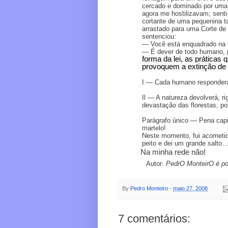
cercado e dominado por uma 
agora me hostilizavam; senti
cortante de uma pequenina ta
arrastado para uma Corte de 
sentenciou:
—
Você está enquadrado na l
—
É dever de todo humano, pr
forma da lei, as práticas
provoquem a extinção de
I — Cada humano responderá 
Il — A natureza devolverá, r
devastação das florestas, pol
Parágrafo único — Pena capi
martelo!
Neste momento, fui acometid
peito e dei um grande salto
Na minha rede não!
Autor
PedrO MonteirO é poe
:
By
Pedro Monteiro
-
maio 27, 2008
7 comentários: