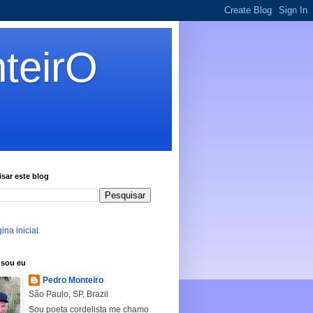
teirO
sar este blog
ina inicial
sou eu
Pedro Monteiro
São Paulo, SP, Brazil
Sou poeta cordelista me chamo