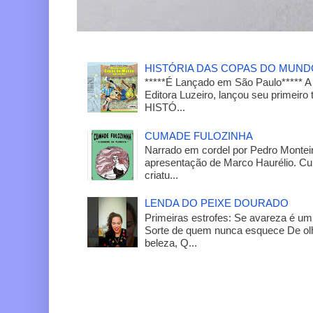
HISTÓRIA DAS COPAS DO MUN
*****É Lançado em São Paulo***** A
Editora Luzeiro, lançou seu primeiro 
HISTÓ...
CUMADE FULOZINHA
Narrado em cordel por Pedro Monteir
apresentação de Marco Haurélio. C
criatu...
LENDA DO PEIXE DOURADO
Primeiras estrofes: Se avareza é um
Sorte de quem nunca esquece De olh
beleza, Q...