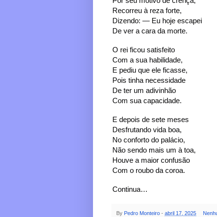
Por seu motivo de crença,
Recorreu à reza forte,
Dizendo: — Eu hoje escapei
De ver a cara da morte.
O rei ficou satisfeito
Com a sua habilidade,
E pediu que ele ficasse,
Pois tinha necessidade
De ter um adivinhão
Com sua capacidade.
E depois de sete meses
Desfrutando vida boa,
No conforto do palácio,
Não sendo mais um à toa,
Houve a maior confusão
Com o roubo da coroa.
Continua…
By
Pedro Monteiro
-
abril 17, 2025
Nenhu