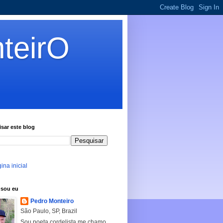
teirO
sar este blog
ina inicial
sou eu
Pedro Monteiro
São Paulo, SP, Brazil
Sou poeta cordelista me chamo