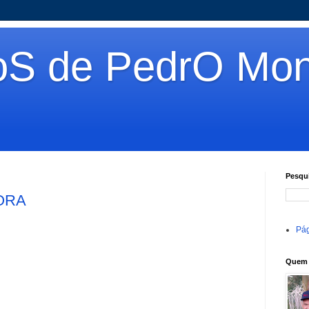
oS de PedrO Mon
Pesqui
ORA
Pág
Quem 