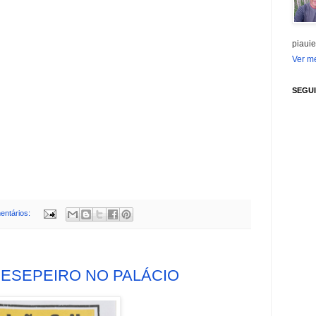
piauie
Ver me
SEGU
entários:
RESEPEIRO NO PALÁCIO