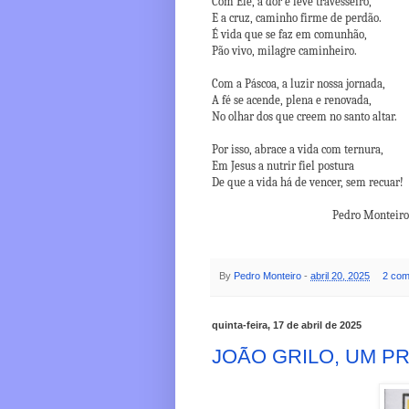
Com Ele, a dor é leve travesseiro,
E a cruz, caminho firme de perdão.
É vida que se faz em comunhão,
Pão vivo, milagre caminheiro.
Com a Páscoa, a luzir nossa jornada,
A fé se acende, plena e renovada,
No olhar dos que creem no santo altar.
Por isso, abrace a vida com ternura,
Em Jesus a nutrir fiel postura
De que a vida há de vencer, sem recuar!
Pedro Monteiro
By
Pedro Monteiro
-
abril 20, 2025
2 com
quinta-feira, 17 de abril de 2025
JOÃO GRILO, UM P