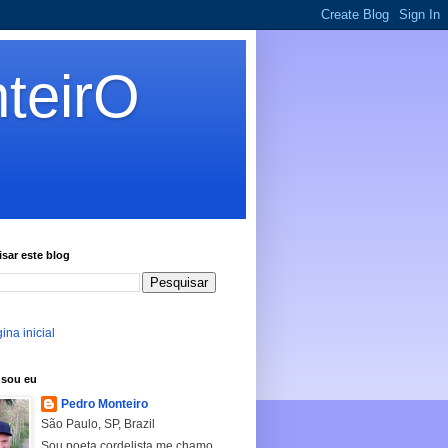
teirO
sar este blog
ina inicial
sou eu
Pedro Monteiro
São Paulo, SP, Brazil
Sou poeta cordelista me chamo