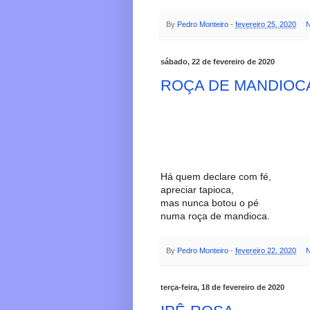
By
Pedro Monteiro
-
fevereiro 25, 2020
N
sábado, 22 de fevereiro de 2020
ROÇA DE MANDIOC
Há quem declare com fé,
apreciar tapioca,
mas nunca botou o pé
numa roça de mandioca.
By
Pedro Monteiro
-
fevereiro 22, 2020
N
terça-feira, 18 de fevereiro de 2020