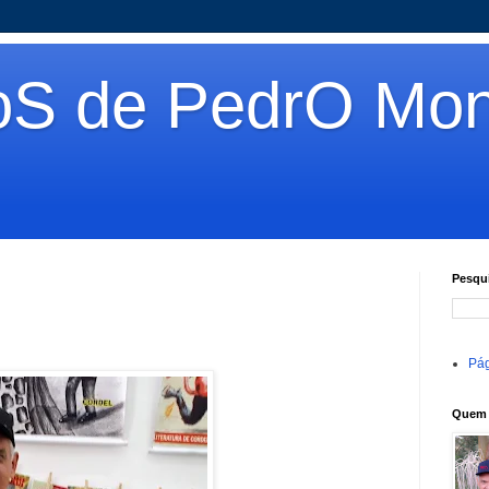
oS de PedrO Mon
Pesqui
Pág
Quem 