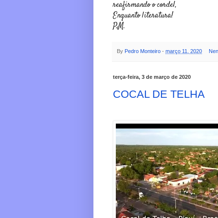
reafirmando o cordel,
Enquanto literatura!
P.M.
By
Pedro Monteiro
-
março 11, 2020
Nen
terça-feira, 3 de março de 2020
COCAL DE TELHA