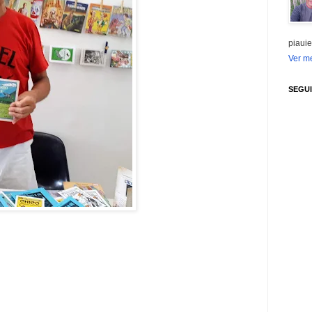
piauie
Ver me
SEGU