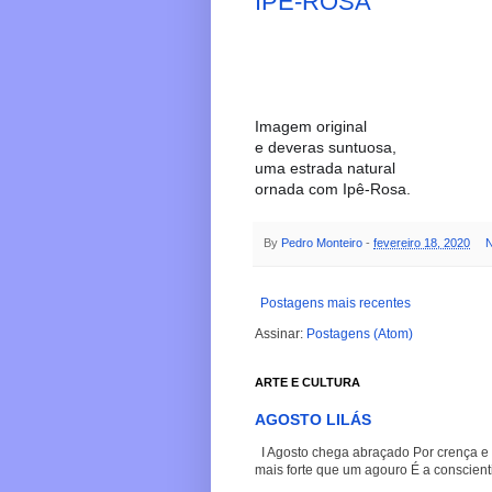
IPÊ-ROSA
Imagem original
e deveras suntuosa,
uma estrada natural
ornada com Ipê-Rosa.
By
Pedro Monteiro
-
fevereiro 18, 2020
N
Postagens mais recentes
Assinar:
Postagens (Atom)
ARTE E CULTURA
AGOSTO LILÁS
I Agosto chega abraçado Por crença e 
mais forte que um agouro É a conscienti