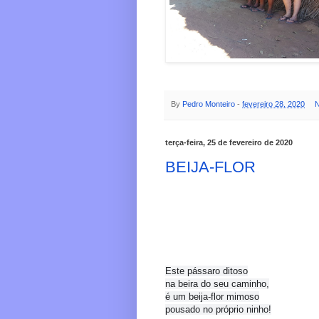
By
Pedro Monteiro
-
fevereiro 28, 2020
N
terça-feira, 25 de fevereiro de 2020
BEIJA-FLOR
Este pássaro ditoso
na beira do seu caminho,
é um beija-flor mimoso
pousado no próprio ninho!