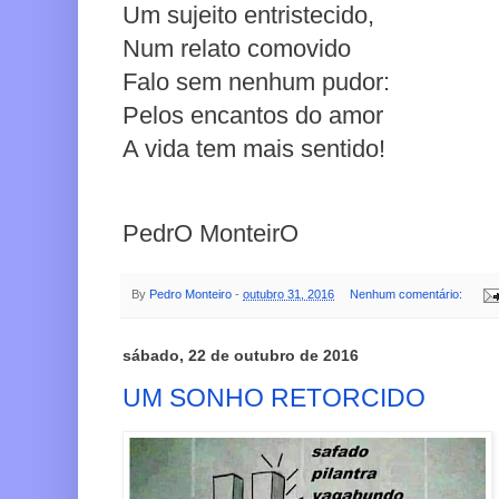
Um sujeito entristecido,
Num relato comovido
Falo sem nenhum pudor:
Pelos encantos do amor
A vida tem mais sentido!
PedrO MonteirO
By
Pedro Monteiro
-
outubro 31, 2016
Nenhum comentário:
sábado, 22 de outubro de 2016
UM SONHO RETORCIDO