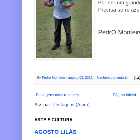
Por ser um grand
Precisa se refaze
PedrO Montei
By
Pedro Monteiro
-
agosto 03, 2016
Nenhum comentário:
Postagens mais recentes
Página inicial
Assinar:
Postagens (Atom)
ARTE E CULTURA
AGOSTO LILÁS