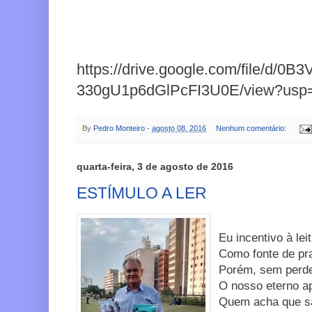
https://drive.google.com/file/d/0B3
330gU1p6dGlPcFI3U0E/view?usp=
By
Pedro Monteiro
-
agosto 08, 2016
Nenhum comentário:
quarta-feira, 3 de agosto de 2016
ESTÍMULO A LER
Eu incentivo à lei
Como fonte de pr
Porém, sem perde
O nosso eterno a
Quem acha que s