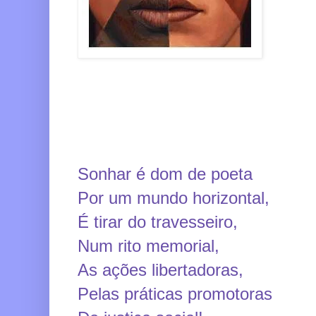
Sonhar é dom de poeta
Por um mundo horizontal,
É tirar do travesseiro,
Num rito memorial,
As ações libertadoras,
Pelas práticas promotoras