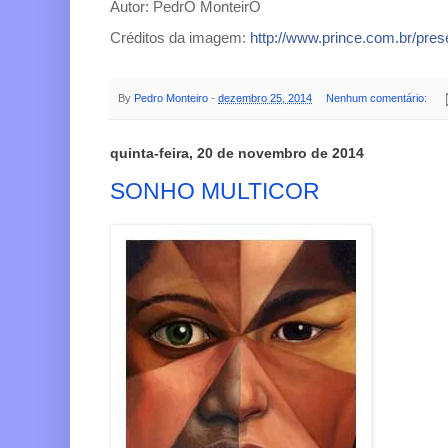
Autor: PedrO MonteirO
Créditos da imagem:
http://www.prince.com.br/pres
By
Pedro Monteiro
-
dezembro 25, 2014
Nenhum comentário:
quinta-feira, 20 de novembro de 2014
SONHO MULTICOR