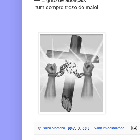
— É grito de abolição,
num sempre treze de maio!
By
Pedro Monteiro
-
maio 14, 2014
Nenhum comentário: