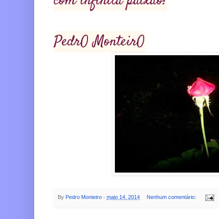
com infinita paixão!
PedrO MonteirO
By
Pedro Monteiro
-
maio 14, 2014
Nenhum comentário: